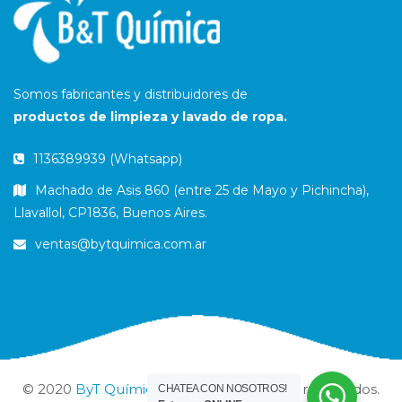
Somos fabricantes y distribuidores de
productos de limpieza y lavado de ropa.
1136389939 (Whatsapp)
Machado de Asis 860 (entre 25 de Mayo y Pichincha),
Llavallol, CP1836, Buenos Aires.
ventas@bytquimica.com.ar
© 2020
ByT Química
. Todos los derechos reservados.
CHATEA CON NOSOTROS!