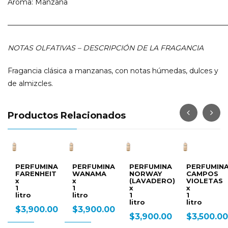
Aroma: Manzana
———————————————————————————————
NOTAS OLFATIVAS – DESCRIPCIÓN DE LA FRAGANCIA
Fragancia clásica a manzanas, con notas húmedas, dulces y
de almizcles.
Productos Relacionados
PERFUMINA
PERFUMINA
PERFUMINA
PERFUMIN
FARENHEIT
WANAMA
NORWAY
CAMPOS
x
x
(LAVADERO)
VIOLETAS
1
1
x
x
litro
litro
1
1
litro
litro
$
3,900.00
$
3,900.00
$
3,900.00
$
3,500.00