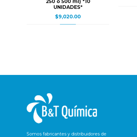
250 o 500 ml) *10
UNIDADES*
$
9,020.00
Somos fabricantes y distribuidores de