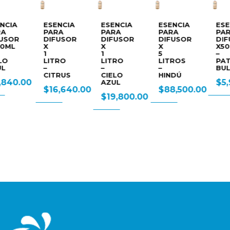
ESENCIA
ESENCIA
ESENCIA
ESENCIA
PARA
PARA
PARA
PARA
DIFUSOR
DIFUSOR
DIFUSOR
DIFUSOR
X
X
X
X500ML
1
1
5
–
LITRO
LITRO
LITROS
PATIO
–
–
–
BULLRICH
CITRUS
CIELO
HINDÚ
0
$
5,990.0
AZUL
$
16,640.00
$
88,500.00
$
19,800.00