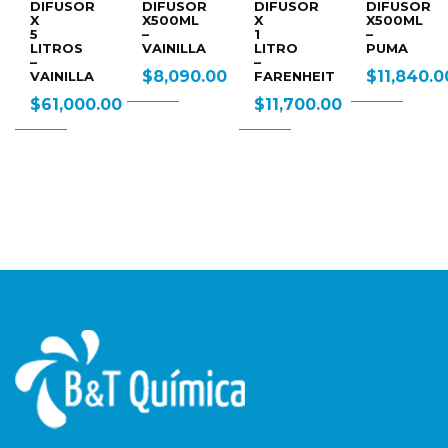
FUSOR
DIFUSOR
DIFUSOR
DIFUSOR
DI
X500ML
X
X500ML
X
–
1
–
5
ROS
VAINILLA
LITRO
PUMA
LIT
–
–
$
8,090.00
$
11,840.00
NILLA
FARENHEIT
HIN
1,000.00
$
11,700.00
$
8